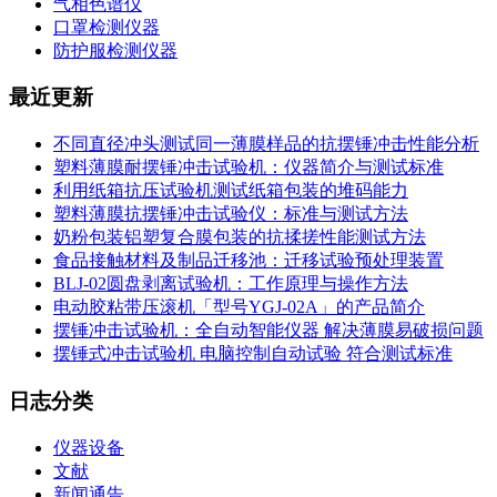
气相色谱仪
口罩检测仪器
防护服检测仪器
最近更新
不同直径冲头测试同一薄膜样品的抗摆锤冲击性能分析
塑料薄膜耐摆锤冲击试验机：仪器简介与测试标准
利用纸箱抗压试验机测试纸箱包装的堆码能力
塑料薄膜抗摆锤冲击试验仪：标准与测试方法
奶粉包装铝塑复合膜包装的抗揉搓性能测试方法
食品接触材料及制品迁移池：迁移试验预处理装置
BLJ-02圆盘剥离试验机：工作原理与操作方法
电动胶粘带压滚机「型号YGJ-02A」的产品简介
摆锤冲击试验机：全自动智能仪器 解决薄膜易破损问题
摆锤式冲击试验机 电脑控制自动试验 符合测试标准
日志分类
仪器设备
文献
新闻通告