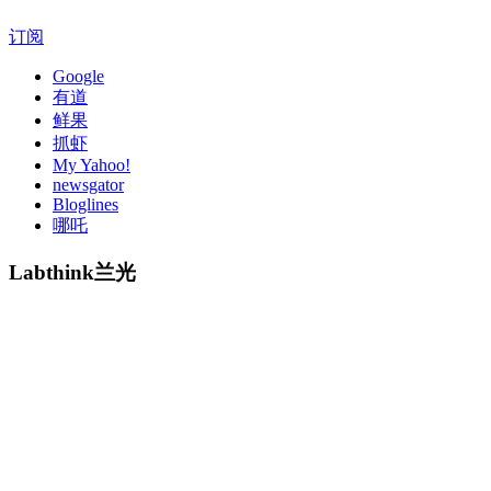
订阅
Google
有道
鲜果
抓虾
My Yahoo!
newsgator
Bloglines
哪吒
Labthink兰光