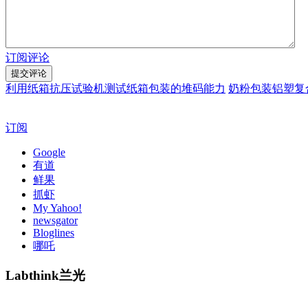
订阅评论
利用纸箱抗压试验机测试纸箱包装的堆码能力
奶粉包装铝塑复
订阅
Google
有道
鲜果
抓虾
My Yahoo!
newsgator
Bloglines
哪吒
Labthink兰光