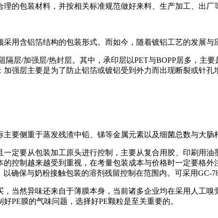
合理的包装材料，并按相关标准规范做好来料、生产加工、出厂
须采用含铝箔结构的包装形式。而如今，随着镀铝工艺的发展与
隔层/加强层/热封层。其中，承印层以PET与BOPP居多，
；加强层主要是为了防止铝箔或镀铝受到外力而出现断裂或针孔增
标主要侧重于蒸发残渣中铅、锑等金属元素以及细菌总数与大肠
且一定要从包装加工原头进行控制，主要从复合用胶、印刷用油
本的控制越来越受到重视，在考量包装成本与价格时一定要格外
，以确保与奶粉接触包装的溶剂残留控制在范围内。可采用GC-7
买，当然异味还来自于薄膜本身，当前诸多企业均在采用人工嗅觉
好PE膜的气味问题，选择好PE颗粒是至关重要的。