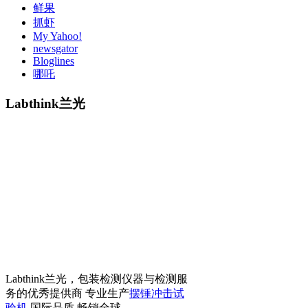
鲜果
抓虾
My Yahoo!
newsgator
Bloglines
哪吒
Labthink兰光
Labthink兰光，包装检测仪器与检测服
务的优秀提供商 专业生产
摆锤冲击试
验机
国际品质 畅销全球