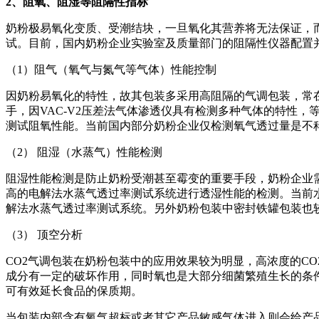
2
、阻氧、阻湿等阻隔性指标
奶粉极易氧化变质、受潮结块，一旦氧化其营养将无法保证，
试。目前，国内奶粉企业实验室及质量部门的阻隔性仪器配置
（1）阻气（氧气与氮气等气体）性能控制
因奶粉易氧化的特性，故其包装多采用高阻隔的气调包装，常
手，因VAC-V2压差法气体渗透仪具有检测多种气体的特性
测试阻氧性能。当前国内部分奶粉企业仅检测氧气透过量是不
（2） 阻湿（水蒸气）性能检测
阻湿性能检测是防止奶粉受潮甚至霉变的重要手段，奶粉企业
高的电解法水蒸气透过率测试系统进行透湿性能的检测。当前
解法水蒸气透过率测试系统。另外奶粉包装中密封铁罐包装也
（3） 顶空分析
CO2气调包装在奶粉包装中的应用效果较为明显，高浓度的C
成分有一定的破坏作用，同时氧也是大部分细菌繁殖生长的条
可有效延长食品的保质期。
当包装内部含有氧气超标或者其它产品敏感气体进入则会给产