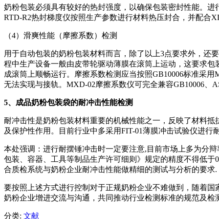
奶粉包装必须具有较好的热封强度，以确保包装密封性能。进行
RTD-R2热封梯度仪按照生产参数进行材料热压封合，并配合XLW
（4）滑爽性能（摩擦系数）检测
用于自动包装的奶粉包装材料而言，除了以上3点要求外，还要
程中生产设备一般由皮带轮驱动薄膜在滚筒上运动，这要求包
成滚筒上顺畅运行。摩擦系数检测应当按照GB10006标准采用
无法实现与接轨。MXD-02摩擦系数仪可完全兼容GB10006、A
5
、成品奶粉包装袋的耐冲击性能检测
耐冲击性是奶粉包装材料重要的机械性能之一，反映了材料抵
及保护性作用。目前行业中多采用FIT-01薄膜冲击试验仪进
本处强调：进行耐摆锤冲击时一定要注意,目前市场上多为分辩
包装、容器、工具等制品生产许可细则》规定的精度不得低于0.01
合质检系统与奶粉企业耐冲击性能做精细的测试与分析的要求.
要按照上述方式进行控制对于正规奶粉企业不难做到，随着国
奶粉企业增进交流与沟通，共同推动行业检测标准的规范及检
分类:
文献