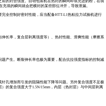
之前的封合强度。自动包装机在热封的瞬间即填充进奶粉，在填
在充填的瞬间就会把横封的某些部位冲开，导致泄漏。
全控制好密封性能，应当配备HTT-L1热粘拉力试验机进行
与伸长率，复合层剥离强度等）、热封性能、滑爽性能（摩擦系
问题产生。断裂伸长率也极为重要，配合抗拉强度指标的控制减
或针孔增加而引发的阻隔性能下降等问题。另外复合强度不足极
复合强度大于1.5N/15mm，内层（热封层）与中间层剥离
。