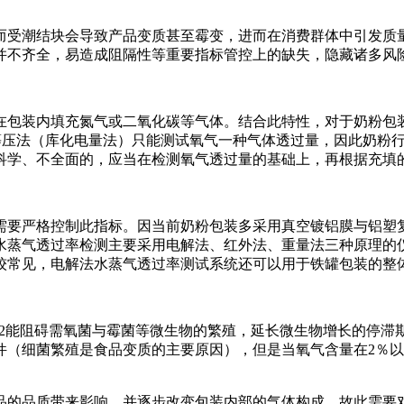
而受潮结块会导致产品变质甚至霉变，进而在消费群体中引发质
并不齐全，易造成阻隔性等重要指标管控上的缺失，隐藏诸多风
在包装内填充氮气或二氧化碳等气体。结合此特性，对于奶粉包
，等压法（库化电量法）只能测试氧气一种气体透过量，因此奶粉
科学、不全面的，应当在检测氧气透过量的基础上，再根据充填的
需要严格控制此指标。因当前奶粉包装多采用真空镀铝膜与铝塑
水蒸气透过率检测主要采用电解法、红外法、重量法三种原理的
较常见，电解法水蒸气透过率测试系统还可以用于铁罐包装的整
O2能阻碍需氧菌与霉菌等微生物的繁殖，延长微生物增长的停
件（细菌繁殖是食品变质的主要原因），但是当氧气含量在2％以
品的品质带来影响，并逐步改变包装内部的气体构成。故此需要