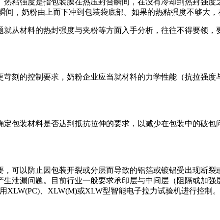
。热粘强度是指包装膜在热压封合瞬间，在没有冷却到热封强度
的瞬间，奶粉由上而下冲到包装袋底部。如果的热粘强度不够大，
就从材料的热封强度与夹粉等方面入手分析，往往不得要领，要完
更苛刻的控制要求，奶粉企业应当就材料的力学性能（抗拉强度
确定包装材料是否达到抵抗拉伸的要求，以减少在包装中的破包
要，可以防止因包装开裂或分层而导致的铝箔或镀铝受出现断裂
生泄漏问题。目前行业一般要求承印层与中间层（阻隔或加强层）的
采用XLW(PC)、XLW(M)或XLW型智能电子拉力试验机进行控制