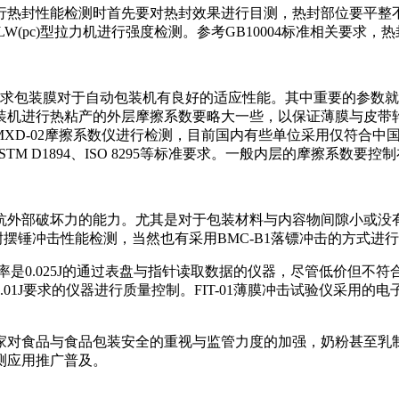
热封性能检测时首先要对热封效果进行目测，热封部位要平整不能
(pc)型拉力机进行强度检测。参考GB10004标准相关要求，热封合
求包装膜对于自动包装机有良好的适应性能。其中重要的参数就
装机进行热粘产的外层摩擦系数要略大一些，以保证薄膜与皮带
MXD-02摩擦系数仪进行检测，目前国内有些单位采用仅符合中国
STM D1894、ISO 8295等标准要求。一般内层的摩擦系数要控
抗外部破坏力的能力。尤其是对于包装材料与内容物间隙小或没
行耐摆锤冲击性能检测，当然也有采用BMC-B1落镖冲击的方式进
率是0.025J的通过表盘与指针读取数据的仪器，尽管低价但不
J要求的仪器进行质量控制。FIT-01薄膜冲击试验仪采用的电子
家对食品与食品包装安全的重视与监管力度的加强，奶粉甚至乳
测应用推广普及。