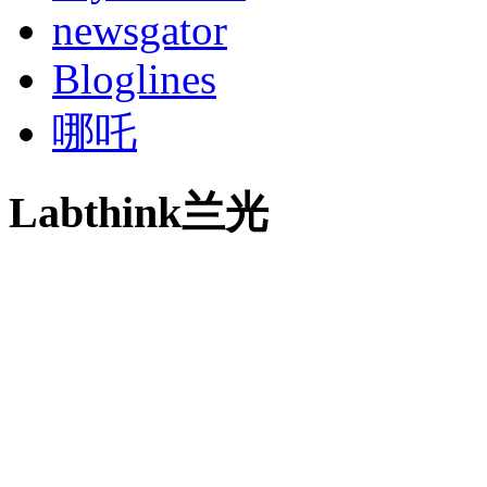
newsgator
Bloglines
哪吒
Labthink兰光