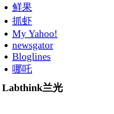
鲜果
抓虾
My Yahoo!
newsgator
Bloglines
哪吒
Labthink兰光