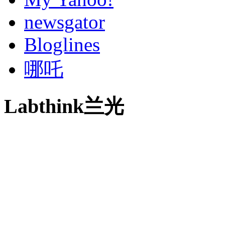
newsgator
Bloglines
哪吒
Labthink兰光