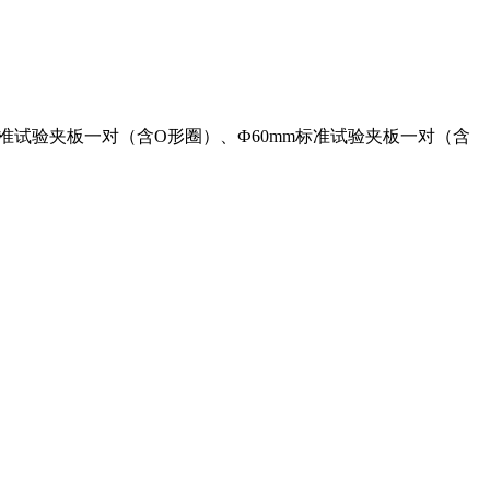
m标准试验夹板一对（含O形圈）、Ф60mm标准试验夹板一对（含