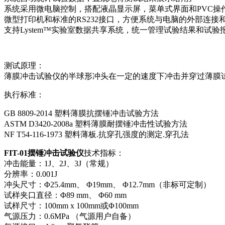
系统采用微电脑控制，搭配液晶显示屏，菜单式界面和PVC操
微型打印机和标准的RS232接口，方便系统与电脑的外部连接
支持Lystem™实验室数据共享系统，统一管理试验结果和试验
测试原理：
薄膜冲击试验仪的半球形冲头在一定的速度下冲击并穿过薄膜
执行标准：
GB 8809-2014 塑料薄膜抗摆锤冲击试验方法
ASTM D3420-2008a 塑料薄膜耐摆锤冲击性试验方法
NF T54-116-1973 塑料薄板.抗穿孔强度的测定.穿孔法
FIT-01摆锤冲击试验仪
技术指标：
冲击能量：1J、2J、3J（常规）
分辨率：0.001J
冲头尺寸：Φ25.4mm、 Φ19mm、 Φ12.7mm（非标可定制）
试样夹口直径：Φ89 mm、 Φ60 mm
试样尺寸：100mm x 100mm或Φ100mm
气源压力：0.6MPa （气源用户自备）