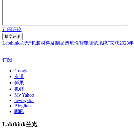
订阅评论
Labthink兰光“包装材料及制品透氧性智能测试系统”荣获202
订阅
Google
有道
鲜果
抓虾
My Yahoo!
newsgator
Bloglines
哪吒
Labthink兰光