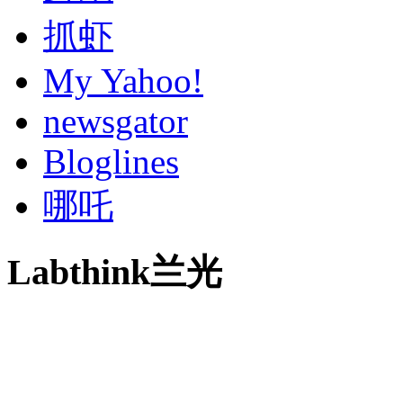
抓虾
My Yahoo!
newsgator
Bloglines
哪吒
Labthink兰光