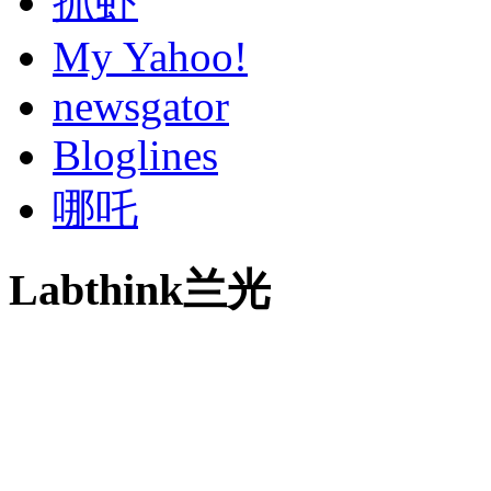
抓虾
My Yahoo!
newsgator
Bloglines
哪吒
Labthink兰光