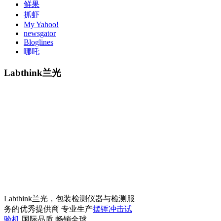
鲜果
抓虾
My Yahoo!
newsgator
Bloglines
哪吒
Labthink兰光
Labthink兰光，包装检测仪器与检测服
务的优秀提供商 专业生产
摆锤冲击试
验机
国际品质 畅销全球