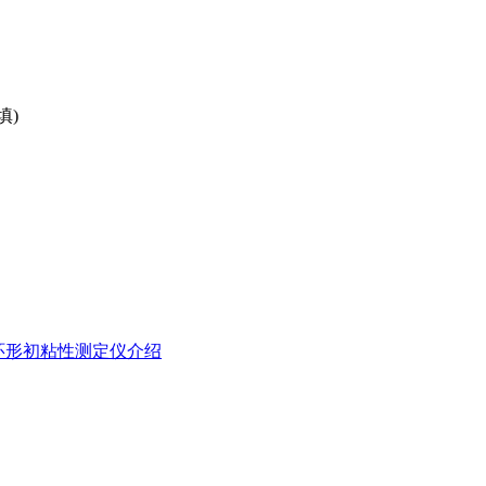
填)
胶带环形初粘性测定仪介绍