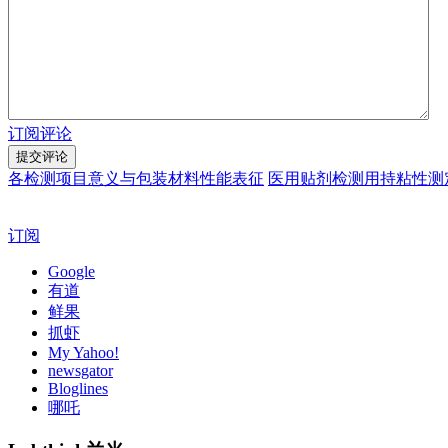
订阅评论
各检测项目意义与包装材料性能表征
医用贴剂检测用持粘性测
订阅
Google
有道
鲜果
抓虾
My Yahoo!
newsgator
Bloglines
哪吒