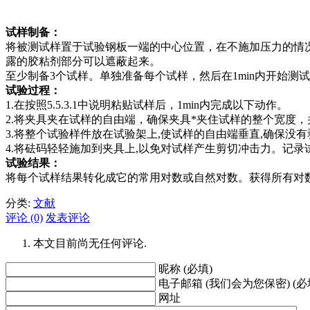
试样制备：
将被测试样置于试验钢板一端的中心位置，在不施加压力的情况下，
露的胶粘剂部分可以遮蔽起来。
至少制备3个试样。单独准备每个试样，然后在1min内开始
试验过程：
1.在按照5.5.3.1中说明粘贴试样后，1min内完成以下动作。
2.将夹具夹在试样的自由端，确保夹具*夹住试样的整个宽度
3.将整个试验样件放在试验架上,使试样的自由端垂直,确保没
4.将砝码轻轻施加到夹具上,以免对试样产生剪切冲击力。记录
试验结果：
将每个试样结果转化成它的常用对数或自然对数。获得所有对
分类:
文献
评论 (0)
发表评论
本文目前尚无任何评论.
昵称 (必填)
电子邮箱 (我们会为您保密) (必
网址