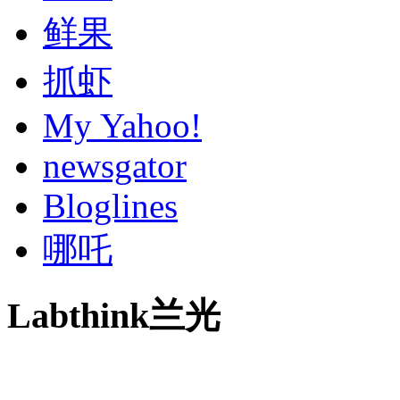
鲜果
抓虾
My Yahoo!
newsgator
Bloglines
哪吒
Labthink兰光