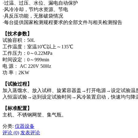
·过温、过压、水位、漏电自动保护
·风冷冷却，节约水资源、节电
·具反压功能，无胀破袋情况
·每台提供国家检测规程要求的全部文件与相关检测报告
【技术参数】
试验容积：50L
工作温度：室温10℃以上～135℃
工作压力：0～0.22MPa
时间设定：0～999min
电 源： AC 220V 50Hz
功 率：2KW
【试验过程】
加入蒸馏水、放入试样、旋紧容器盖→打开电源→设定试验温度
入恒温试验→达到设定试验时间→风冷装置启动，快速均匀降温
【标准配置】
主机、不锈钢网筐、集气瓶。
分类:
仪器设备
评论 (0)
发表评论