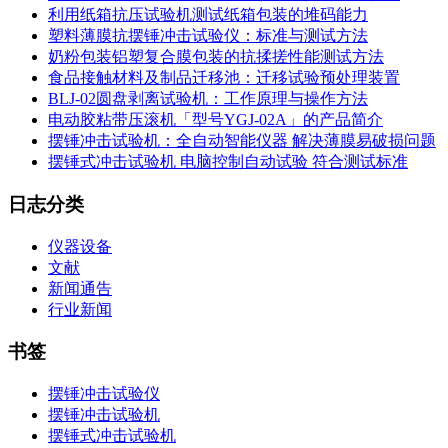
利用纸箱抗压试验机测试纸箱包装的堆码能力
塑料薄膜抗摆锤冲击试验仪：标准与测试方法
奶粉包装铝塑复合膜包装的抗揉搓性能测试方法
食品接触材料及制品迁移池：迁移试验预处理装置
BLJ-02圆盘剥离试验机：工作原理与操作方法
电动胶粘带压滚机「型号YGJ-02A」的产品简介
摆锤冲击试验机：全自动智能仪器 解决薄膜易破损问题
摆锤式冲击试验机 电脑控制自动试验 符合测试标准
日志分类
仪器设备
文献
新闻通告
行业新闻
书签
摆锤冲击试验仪
摆锤冲击试验机
摆锤式冲击试验机