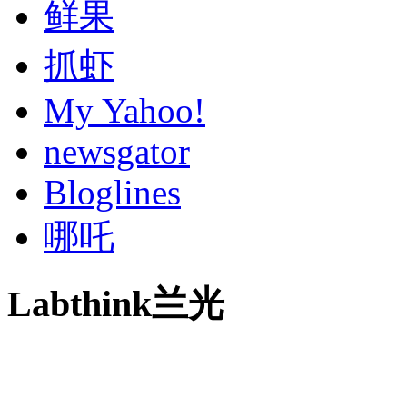
鲜果
抓虾
My Yahoo!
newsgator
Bloglines
哪吒
Labthink兰光