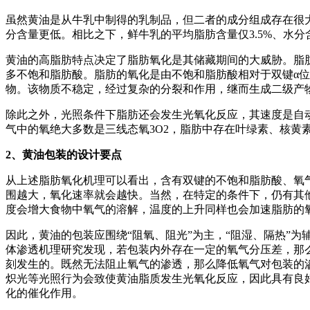
虽然黄油是从牛乳中制得的乳制品，但二者的成分组成存在很大的差
分含量更低。相比之下，鲜牛乳的平均脂肪含量仅3.5%、水分
黄油的高脂肪特点决定了脂肪氧化是其储藏期间的大威胁。脂肪是
多不饱和脂肪酸。脂肪的氧化是由不饱和脂肪酸相对于双键α
物。该物质不稳定，经过复杂的分裂和作用，继而生成二级产
除此之外，光照条件下脂肪还会发生光氧化反应，其速度是自动
气中的氧绝大多数是三线态氧3O2，脂肪中存在叶绿素、核黄
2
、黄油包装的设计要点
从上述脂肪氧化机理可以看出，含有双键的不饱和脂肪酸、氧
围越大，氧化速率就会越快。当然，在特定的条件下，仍有其
度会增大食物中氧气的溶解，温度的上升同样也会加速脂肪的
因此，黄油的包装应围绕“阻氧、阻光”为主，“阻湿、隔热”
体渗透机理研究发现，若包装内外存在一定的氧气分压差，那
刻发生的。既然无法阻止氧气的渗透，那么降低氧气对包装的
炽光等光照行为会致使黄油脂质发生光氧化反应，因此具有良
化的催化作用。