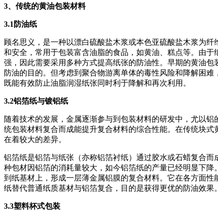
3
、传统的黄油包装材料
3.1
防油纸
顾名思义，是一种以漂白硫酸盐木浆或本色亚硫酸盐木浆为纤
和安全，常用于包装富含油脂的食品，如黄油、糕点等。由于
强，因此需要采用多种方式提高纸张的防油性。早期的黄油包
防油的目的。但考虑到聚合物游离单体的毒性风险和降解困难
既能有效防止油脂润湿纸张同时利于降解和再次利用。
3.2
铝箔纸与镀铝纸
随着技术的发展，金属逐渐参与到包装材料的研发中，尤以铝
统包装材料复合而成能提升复合材料的综合性能。在传统块式
在着较大的差异。
铝箔纸是铝箔与纸张（亦称铝箔衬纸）通过胶水或石蜡复合而
种包材因铝箔的消耗量较大，如今铝箔纸的产量已经明显下降
到纸基材上，形成一层薄金属铝膜的复合材料。它在各方面性能
纸替代普通纸质基材与铝箔复合，目的是获得更优的防油效果
3.3
塑料杯式包装