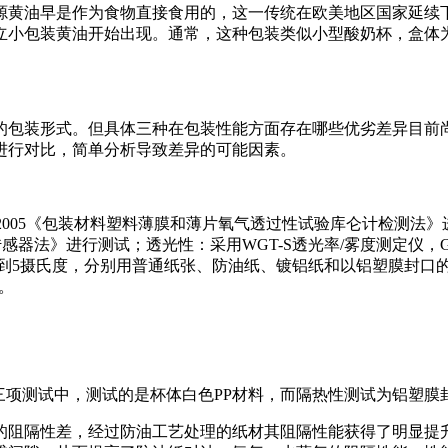
源黄油早是作为食物直接食用的，这一传统在欧美地区国家延续
立小包装黄油开始出现。通常，这种包装类似小型酸奶杯，盒体为
的包装形式。但具体三种在包装性能方面存在哪些优劣差异目前
进行对比，简单分析导致差异的可能因素。
789-2005《包装材料塑料薄膜和薄片氧气透过性试验库仑计检测
电解传感器法》进行测试；透光性：采用WGT-S透光率/雾度测定仪，G
达到5摄氏度，分别用普通纸张、防油纸、镀铝纸和以铝塑膜封口
。
三项测试中，测试的是杯体白色PP材料，而隔热性测试为铝塑膜
的阻隔性差，经过防油工艺处理的纸材其阻隔性能获得了明显提