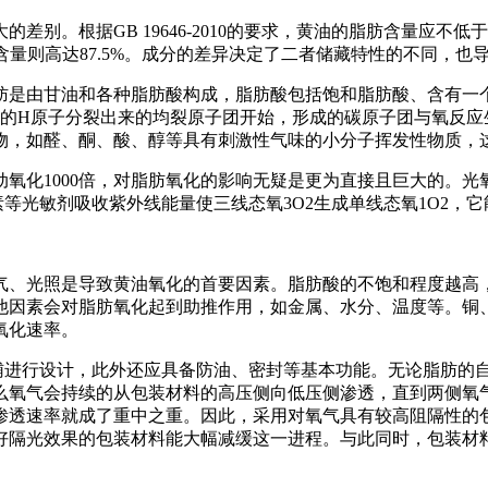
别。根据GB 19646-2010的要求，黄油的脂肪含量应不低
含量则高达87.5%。成分的差异决定了二者储藏特性的不同，也
由甘油和各种脂肪酸构成，脂肪酸包括饱和脂肪酸、含有一个-C
位的H原子分裂出来的均裂原子团开始，形成的碳原子团与氧反应
物，如醛、酮、酸、醇等具有刺激性气味的小分子挥发性物质，
氧化1000倍，对脂肪氧化的影响无疑是更为直接且巨大的。光
素等光敏剂吸收紫外线能量使三线态氧3O2生成单线态氧1O2，
气、光照是导致黄油氧化的首要因素。脂肪酸的不饱和程度越高
他因素会对脂肪氧化起到助推作用，如金属、水分、温度等。铜
氧化速率。
为辅进行设计，此外还应具备防油、密封等基本功能。无论脂肪的
么氧气会持续的从包装材料的高压侧向低压侧渗透，直到两侧氧
渗透速率就成了重中之重。因此，采用对氧气具有较高阻隔性的
好隔光效果的包装材料能大幅减缓这一进程。与此同时，包装材