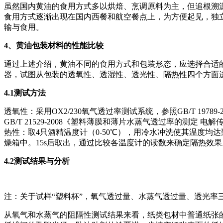
虽然国内黄油的食用方式多以烘焙、烹调原料为主，但追根溯
食用方式逐渐出现在国内西餐和航空餐点上，为方便起见，独
输与食用。
4
、黄油包装材料的性能比较
通过上述介绍，黄油不同的食用方式和包装形态，应选择合适
器，试图从包装的透氧性、透湿性、透光性、隔热性四个方面
4.1
测试方法
透氧性：采用OX2/230氧气透过率测试系统，参照GB/T 19
GB/T 21529-2008《塑料薄膜和薄片水蒸气透过率的测定 
热性：取4只酒精温度计（0-50℃），用冷水冲洗使其温度均
燥箱中。15s后取出，通过比较各温度计的读数来确定隔热效果
4.2
测试结果与分析
注：关于试样“塑料杯”，氧气透过量、水蒸气透过量、透光率
从氧气和水蒸气的阻隔性测试结果来看，纸类包材中普通纸张