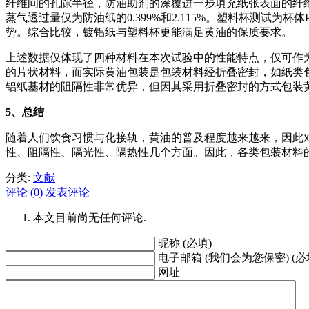
纤维间的孔隙半径，防油助剂的涂覆进一步填充纸张表面的纤
蒸气透过量仅为防油纸的0.399%和2.115%。塑料杯测
势。综合比较，镀铝纸与塑料杯更能满足黄油的保质要求。
上述数据仅体现了四种材料在本次试验中的性能特点，仅可作
的片状材料，而实际黄油包装是包装材料经折叠密封，如纸类
铝纸基材的阻隔性非常优异，但因其采用折叠密封的方式包装
5
、总结
随着人们饮食习惯与化接轨，黄油的普及程度越来越来，因此
性、阻隔性、隔光性、隔热性几个方面。因此，各类包装材料
分类:
文献
评论 (0)
发表评论
本文目前尚无任何评论.
昵称 (必填)
电子邮箱 (我们会为您保密) (必
网址