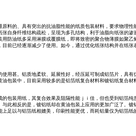
维原料的、具有突出的抗油脂性能的纸质包装材料，要求物理性
纸张自身纤维结构疏松，呈现为多孔结构，利于油脂向纸张的渗
装用防油纸多采用淋膜或覆膜纸，即将致密的聚合物薄膜如聚乙
，目前已经逐渐减少了使用。如今，通过优化纸张结构并在纸张
的使用甚。铝质地柔软、延展性好，经压延可制成铝箔片，具有
黄油包装中，目前采用较多的是铝箔纸复合材料和镀铝纸复合材
成的包装用纸，其复合效果及阻隔性能ｊｉ佳，但也受到铝箔纯
。与此相反的是，镀铝纸却在黄油包装上应用的更加广泛了。镀
上足以与铝箔纸相媲美，印刷性能更优，而耗铝量仅为铝箔纸的1
。