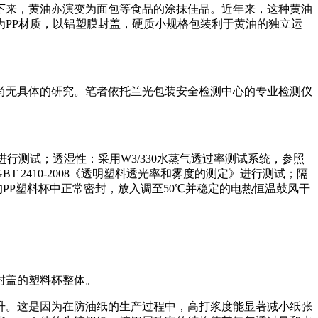
下来，黄油亦演变为面包等食品的涂抹佳品。近年来，这种黄油
PP材质，以铝塑膜封盖，硬质小规格包装利于黄油的独立运
尚无具体的研究。笔者依托兰光包装安全检测中心的专业检测仪
法》进行测试；透湿性：采用W3/330水蒸气透过率测试系统，参照
BT 2410-2008《透明塑料透光率和雾度的测定》进行测试；隔
的PP塑料杯中正常密封，放入调至50℃并稳定的电热恒温鼓风干
封盖的塑料杯整体。
升。这是因为在防油纸的生产过程中，高打浆度能显著减小纸张