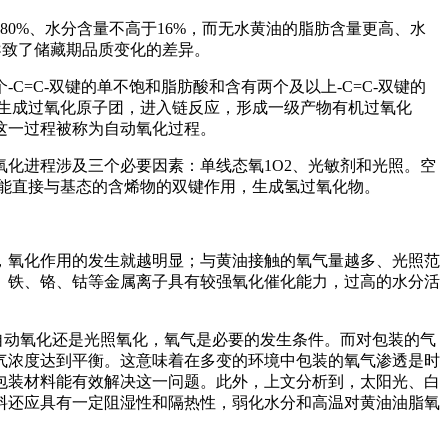
于80%、水分含量不高于16%，而无水黄油的脂肪含量更高、水
导致了储藏期品质变化的差异。
=C-双键的单不饱和脂肪酸和含有两个及以上-C=C-双键的
生成过氧化原子团，进入链反应，形成一级产物有机过氧化
这一过程被称为自动氧化过程。
氧化进程涉及三个必要因素：单线态氧1O2、光敏剂和光照。空
它能直接与基态的含烯物的双键作用，生成氢过氧化物。
，氧化作用的发生就越明显；与黄油接触的氧气量越多、光照范
、铁、铬、钴等金属离子具有较强氧化催化能力，过高的水分活
自动氧化还是光照氧化，氧气是必要的发生条件。而对包装的气
气浓度达到平衡。这意味着在多变的环境中包装的氧气渗透是时
包装材料能有效解决这一问题。此外，上文分析到，太阳光、白
料还应具有一定阻湿性和隔热性，弱化水分和高温对黄油油脂氧