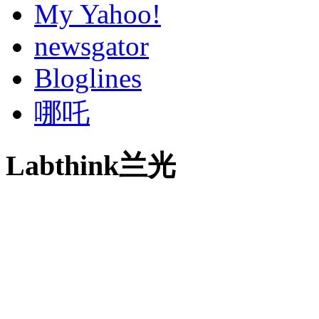
My Yahoo!
newsgator
Bloglines
哪吒
Labthink兰光