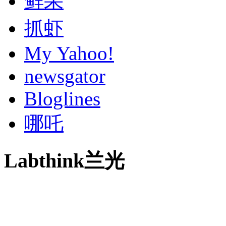
鲜果
抓虾
My Yahoo!
newsgator
Bloglines
哪吒
Labthink兰光