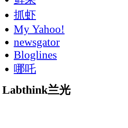
抓虾
My Yahoo!
newsgator
Bloglines
哪吒
Labthink兰光